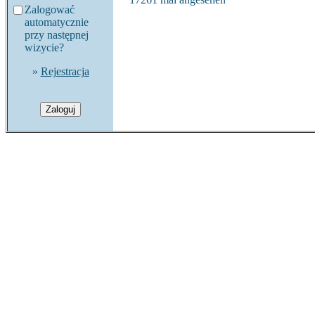
Zalogować
automatycznie
przy następnej
wizycie?
»
Rejestracja