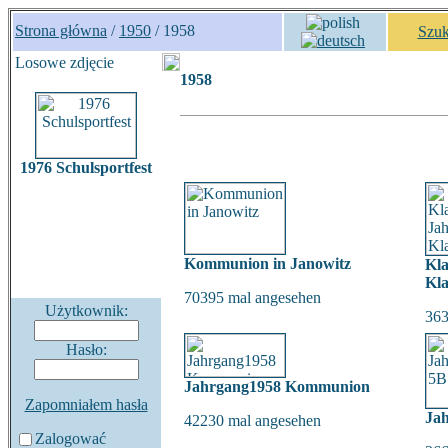
Strona główna
/
1950
/ 1958
Szuk
Losowe zdjęcie
1958
1976 Schulsportfest
Kommunion in Janowitz
Kla
Kla
70395 mal angesehen
Użytkownik:
363
Hasło:
Jahrgang1958 Kommunion
Zapomniałem hasła
Ja
42230 mal angesehen
Zalogować