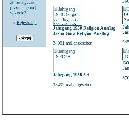
366
automatycznie
przy następnej
wizycie?
»
Rejestracja
Jah
Jahrgang 1958 Religion Ausflug
Ja
Jasna Góra Religion Ausflug
345
34081 mal angesehen
GO
Jah
Jahrgang 1958 5 A
670
38492 mal angesehen