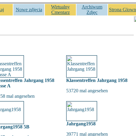
Wirtualny
Archiwum
aj
Nowe zdjęcia
Strona Glown
Cmentarz
Zdjęc
ssentreffen Jahrgang 1958
Klassentreffen Jahrgang 1958
sse A
53720 mal angesehen
58 mal angesehen
Jahrgang1958
hrgang1958 5B
39771 mal angesehen