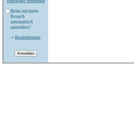
Password vergessen
Beim nächsten
Besuch
automatisch
anmelden?
»
Registrierung