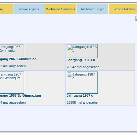
aj
Nowe zdjęcia
Wirtualny Cmentarz
Archiwum Zdjęc
Strona Glowna
rgang1987 Kommunion
Jahrgang1987 3 b
3 mal angesehen
28542 mal angesehen
rgang 1987 3b Gimnazjum
Jahrgang 1987 c
4 mal angesehen
25508 mal angesehen