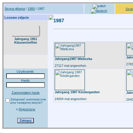
Strona główna
/
1980
/ 1987
Szuk
Losowe zdjęcie
1987
Jahrgang 1951
Klassentreffen
Jah
Jahrgang1987 Wieliczka
2783
27117 mal angesehen
Użytkownik:
Hasło:
Jahrgang 1987 Kindergarden
Zapomniałem hasła
Jah
24004 mal angesehen
Zalogować automatycznie
2640
przy następnej wizycie?
»
Rejestracja