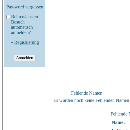
Password vergessen
Beim nächsten
Besuch
automatisch
anmelden?
»
Registrierung
Fehlende Namen:
Es wurden noch keine Fehlenden Namen 
Fehlende
Name: