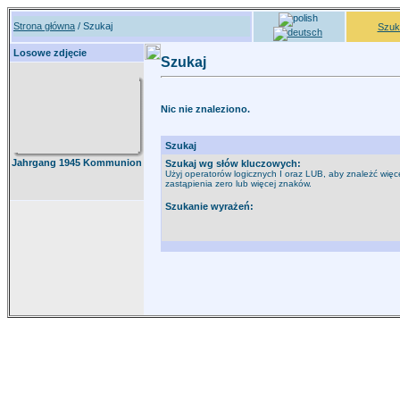
Strona główna
/ Szukaj
Szuk
Losowe zdjęcie
Szukaj
Nic nie znaleziono.
Szukaj
Jahrgang 1945 Kommunion
Szukaj wg słów kluczowych:
Użyj operatorów logicznych I oraz LUB, aby znależć więce
zastąpienia zero lub więcej znaków.
Szukanie wyrażeń: