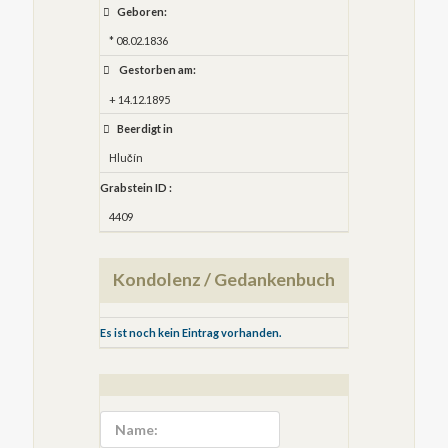
Geboren:
* 08.02.1836
Gestorben am:
+ 14.12.1895
Beerdigt in
Hlučín
Grabstein ID :
4409
Kondolenz / Gedankenbuch
Es ist noch kein Eintrag vorhanden.