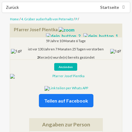
Zurück
Startseite
Home
/
4. Gräber außerhalb von Peterwitz
/
P
/
Pfarrer Josef Pientka
59 Jahre 10 Monate 6 Tage
ist vor 130 Jahren 7 Monaten 25 Tagen verstorben
2
Kerze(n) wurde(n) bereits gezündet
Teilen auf Facebook
Angaben zur Person