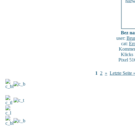
Bez na
user:
Brun
cat:
Ern
Komment
Klicks
Pixel 51
1
2
»
Letzte Seite 