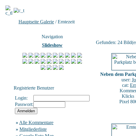
Hauptseite Galerie
/ Erntezeit
Navigation
Gefunden: 24 Bild(er)
Slideshow
Neben dem Parkp
user:
J
cat:
Ern
Registrierte Benutzer
Komment
Klicks
Login:
Pixel 80
Passwort:
»
Alle Kommentare
»
Mitgliederliste
»
Google Foto Map