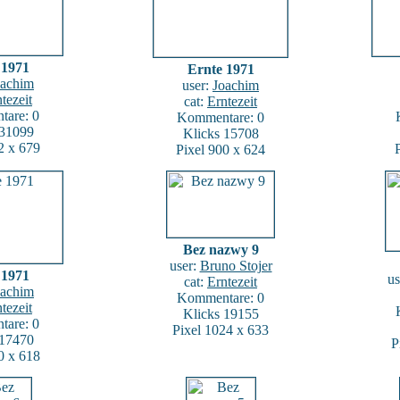
 1971
Ernte 1971
oachim
user:
Joachim
tezeit
cat:
Erntezeit
are: 0
Kommentare: 0
 31099
Klicks 15708
2 x 679
Pixel 900 x 624
Bez nazwy 9
user:
Bruno Stojer
 1971
us
cat:
Erntezeit
oachim
Kommentare: 0
tezeit
Klicks 19155
are: 0
Pixel 1024 x 633
 17470
P
0 x 618