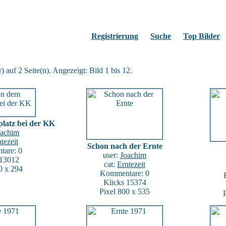
Registrierung
Suche
Top Bilder
 auf 2 Seite(n). Angezeigt: Bild 1 bis 12.
latz bei der KK
oachim
tezeit
Schon nach der Ernte
are: 0
user:
Joachim
 13012
cat:
Erntezeit
0 x 294
Kommentare: 0
Klicks 15374
Pixel 800 x 535