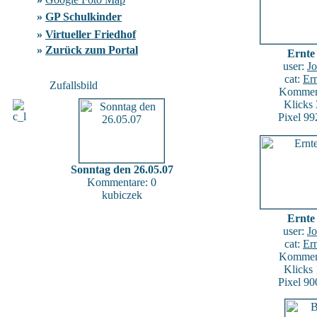
»
GP Schulkinder
»
Virtueller Friedhof
»
Zurück zum Portal
Ernte
user:
J
cat:
Ern
Zufallsbild
Komment
Klicks
Pixel 99
Sonntag den 26.05.07
Kommentare: 0
kubiczek
Ernte
user:
J
cat:
Ern
Komment
Klicks
Pixel 90