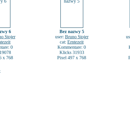
zwy 6
Bez nazwy 5
o Stojer
user:
Bruno Stojer
us
tezeit
cat:
Erntezeit
are: 0
Kommentare: 0
 19078
Klicks 31933
6 x 768
Pixel 497 x 768
»