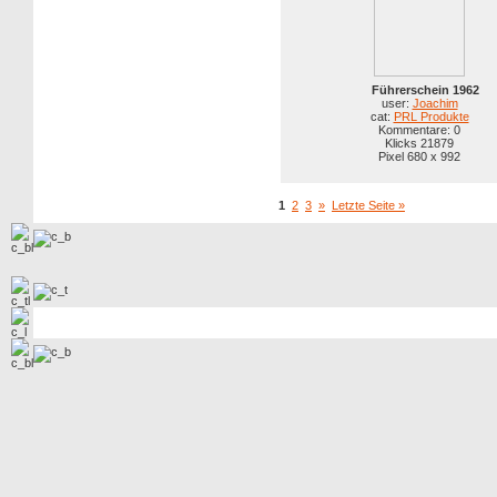
Führerschein 1962
user:
Joachim
cat:
PRL Produkte
Kommentare: 0
Klicks 21879
Pixel 680 x 992
1
2
3
»
Letzte Seite »