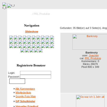
Hauptseite Galerie
/ PRL Produkte
Navigation
Gefunden: 35 Bild(er) auf 3 Seite(n). Ange
Slideshow
Banknoty
user:
Joachim
cat:
PRL Produkte
Kommentare: 0
Klicks 26679
Registrierte Benutzer
Pixel 800 x 349
Login:
Passwort:
»
Alle Kommentare
»
Mitgliederliste
»
Google Foto Map
»
GP Schulkinder
»
Virtueller Friedhof