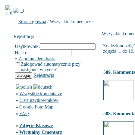
Strona główna
/ Wszystkie komentarze
Wszystkie komen
Rejestracja
Znaleziono zdjęć
Użytkownik:
zdjęcia: 1 do 10.
Hasło:
»
Zapomniałem hasła
Zalogować automatycznie przy
następnej wizycie?
589. Komment
Rejestracja
»
Wszystkie komentarze
»
Lista uzytkowników
»
Google Foto Map
»
FAQ
588. Komment
»
Zdjęcie Klasowe
»
Wirtualny Cmentarz