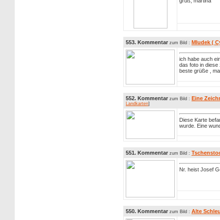
gruß, martina
553. Kommentar
Mludek ( C
zum Bild :
ich habe auch ei
das foto in diese
beste grüße , ma
552. Kommentar
Eine Zeich
zum Bild :
Landkarten
]
Diese Karte befa
wurde. Eine wun
551. Kommentar
Tschenstoc
zum Bild :
Nr. heist Josef G
550. Kommentar
Alte Schleu
zum Bild :