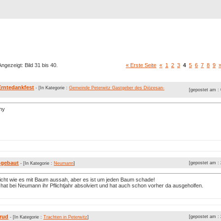
Registrierung
Suche
Top Bilde
ngezeigt: Bild 31 bis 40.
« Erste Seite
«
1
2
3
4
5
6
7
8
9
rntedankfest
- [In Kategorie :
Gemeinde Peterwitz Gastgeber des Diözesan-
[gepostet am :
ny
mgebaut
[gepostet am :
- [In Kategorie :
Neumann
]
nicht wie es mit Baum aussah, aber es ist um jeden Baum schade!
 hat bei Neumann ihr Pflichtjahr absolviert und hat auch schon vorher da ausgeholfen.
rud
[gepostet am :
- [In Kategorie :
Trachten in Peterwitz
]