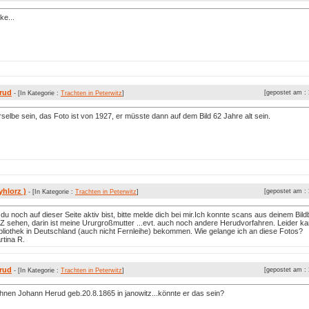
ke...
rud
[gepostet am :
- [In Kategorie :
Trachten in Peterwitz
]
selbe sein, das Foto ist von 1927, er müsste dann auf dem Bild 62 Jahre alt sein.
yhlorz )
[gepostet am :
- [In Kategorie :
Trachten in Peterwitz
]
s du noch auf dieser Seite aktiv bist, bitte melde dich bei mir.Ich konnte scans aus deinem Bil
hen, darin ist meine Ururgroßmutter ...evt. auch noch andere Herudvorfahren. Leider ka
ibliothek in Deutschland (auch nicht Fernleihe) bekommen. Wie gelange ich an diese Fotos?
tina R.
rud
[gepostet am :
- [In Kategorie :
Trachten in Peterwitz
]
hnen Johann Herud geb.20.8.1865 in janowitz...könnte er das sein?