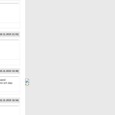
18.11.2015 21:53
]
15.11.2015 10:38
]
dband
nn ich das
12.11.2015 16:34
]