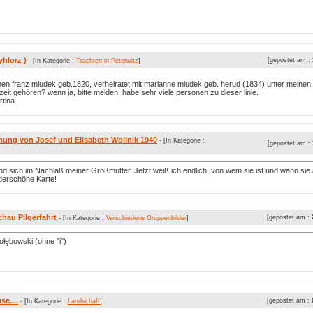
yhlorz )
[gepostet am :
- [In Kategorie :
Trachten in Peterwitz
]
nen franz mludek geb.1820, verheiratet mit marianne mludek geb. herud (1834) unter meinen
 zeit gehören? wenn ja, bitte melden, habe sehr viele personen zu dieser linie.
rtina
nung von Josef und Elisabeth Wollnik 1940
- [In Kategorie :
[gepostet am :
nd sich im Nachlaß meiner Großmutter. Jetzt weiß ich endlich, von wem sie ist und wann sie 
derschöne Karte!
hau Pilgerfahrt
[gepostet am :
- [In Kategorie :
Verschiedene Gruppenbilder
]
ołębowski (ohne "i")
se....
[gepostet am :
- [In Kategorie :
Landschaft
]