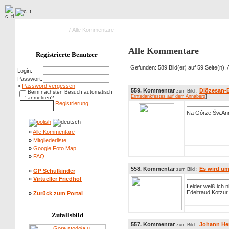
Hauptseite Galerie
/ Alle Kommentare
Alle Kommentare
Registrierte Benutzer
Gefunden: 589 Bild(er) auf 59 Seite(n). A
Login:
Passwort:
»
Password vergessen
559. Kommentar
Diözesan-E
zum Bild :
Beim nächsten Besuch automatisch
Erntedankfestes auf dem Annaberg
]
anmelden?
Registrierung
Na Górze Św.An
»
Alle Kommentare
»
Mitgliederliste
»
Google Foto Map
»
FAQ
558. Kommentar
Es wird u
zum Bild :
»
GP Schulkinder
»
Virtueller Friedhof
Leider weiß ich 
Edeltraud Kotzur
»
Zurück zum Portal
Zufallsbild
557. Kommentar
Johann He
zum Bild :