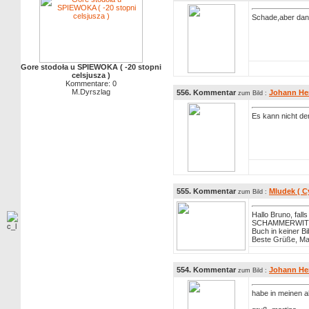
Schade,aber dan
Gore stodoła u SPIEWOKA ( -20 stopni
celsjusza )
Kommentare: 0
M.Dyrszlag
556. Kommentar
Johann He
zum Bild :
Es kann nicht der
555. Kommentar
Mludek ( C
zum Bild :
Hallo Bruno, fall
SCHAMMERWITZ se
Buch in keiner B
Beste Grüße, Mar
554. Kommentar
Johann He
zum Bild :
habe in meinen a