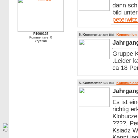
dann schr
bild unte
peterwit
P1000125
6. Kommentar
Kommunion Ja
zum Bild :
Kommentare: 0
krystian
Jahrgan
Gruppe K
.Leider 
ca 18 Pe
5. Kommentar
Kommunionsk
zum Bild :
Jahrgan
Es ist e
richtig e
Klobucze
????, Pe
Ksiadz W
Kennt je