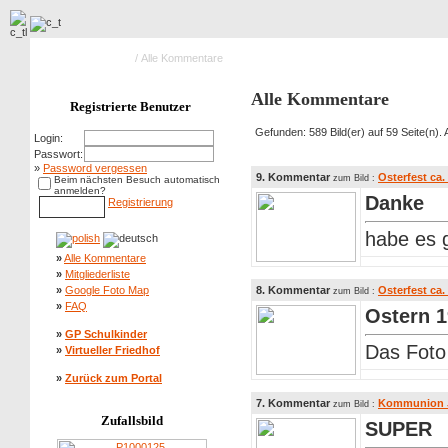
Hauptseite Galerie
/ Alle Kommentare
Alle Kommentare
Registrierte Benutzer
Gefunden: 589 Bild(er) auf 59 Seite(n). 
Login:
Passwort:
»
Password vergessen
9. Kommentar
Osterfest ca.
zum Bild :
Beim nächsten Besuch automatisch
anmelden?
Danke
Registrierung
habe es 
»
Alle Kommentare
»
Mitgliederliste
»
Google Foto Map
8. Kommentar
Osterfest ca.
zum Bild :
»
FAQ
Ostern 
»
GP Schulkinder
Das Foto
»
Virtueller Friedhof
»
Zurück zum Portal
7. Kommentar
Kommunion Ja
zum Bild :
Zufallsbild
SUPER