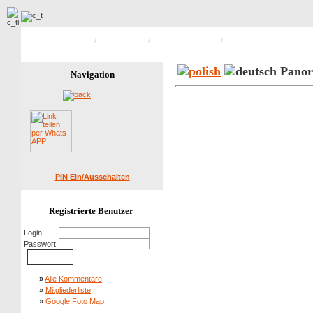
Hauptseite Galerie
/
Erntedankfest
/
Erntedankfest 2010
/
Bild 4 von 4
Panor
Navigation
PIN Ein/Ausschalten
Registrierte Benutzer
Login:
Passwort:
»
Alle Kommentare
»
Mitgliederliste
»
Google Foto Map