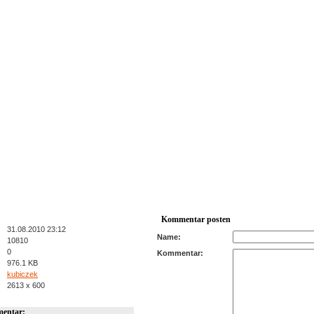
Kommentar posten
31.08.2010 23:12
Name:
10810
0
Kommentar:
976.1 KB
kubiczek
2613 x 600
entar: