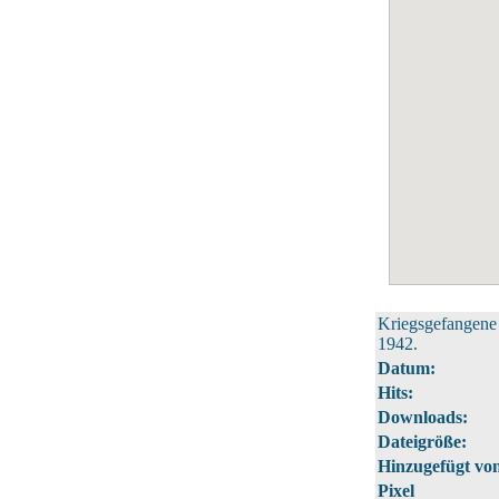
Kriegsgefangene
1942.
Datum:
Hits:
Downloads:
Dateigröße:
Hinzugefügt vo
Pixel