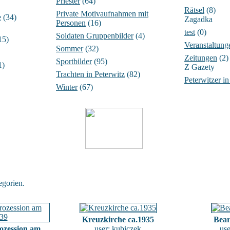
Priester
(64)
Rätsel
(8)
Private Motivaufnahmen mit
e
(34)
Zagadka
Personen
(16)
test
(0)
Soldaten Gruppenbilder
(4)
15)
Veranstaltung
Sommer
(32)
Zeitungen
(2)
Sportbilder
(95)
1)
Z Gazety
Trachten in Peterwitz
(82)
Peterwitzer i
Winter
(67)
gorien.
Kreuzkirche ca.1935
Bear
ozession am
user:
kubiczek
us