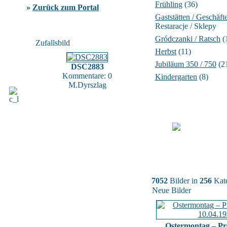
Frühling
(36)
»
Zurück zum Portal
Gaststätten / Geschäft
Restaracje / Sklepy
Gródczanki / Ratsch
(
Zufallsbild
Herbst
(11)
Jubiläum 350 / 750
(2
DSC2883
Kommentare: 0
Kindergarten
(8)
M.Dyrszlag
7052
Bilder in
256
Kate
Neue Bilder
Ostermontag – Pr