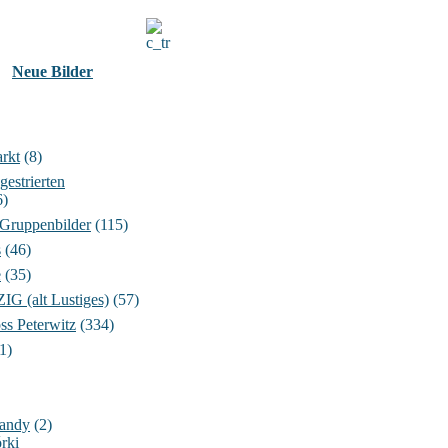
Neue Bilder
rkt
(8)
gestrierten
6)
 Gruppenbilder
(115)
s
(46)
e
(35)
 (alt Lustiges)
(57)
ss Peterwitz
(334)
1)
Handy
(2)
rki