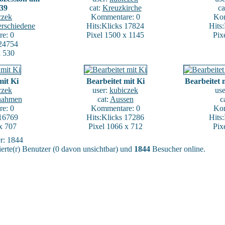
939
cat:
Kreuzkirche
ca
czek
Kommentare: 0
Kom
erschiedene
Hits:Klicks 17824
Hits
e: 0
Pixel 1500 x 1145
Pix
 24754
x 530
mit Ki
Bearbeitet mit Ki
Bearbeitet
czek
user:
kubiczek
us
nahmen
cat:
Aussen
c
e: 0
Kommentare: 0
Kom
 16769
Hits:Klicks 17286
Hits
x 707
Pixel 1066 x 712
Pix
er: 1844
ierte(r) Benutzer (0 davon unsichtbar) und
1844
Besucher online.