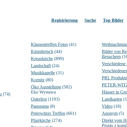
Registrierung
Suche
Top Bilder
Klassentreffen Fotos
(41)
Weihnachtsma
Künstlerisch
(44)
Bilder von Re
Besuchern
(1
Kreuzkirche
(899)
Verschiedene
Landschaft
(24)
Verschiedene
Musikkapelle
(31)
PRL Produkt
Kornitz
(80)
PETER-WITZIG
Öko Ausstellung
(582)
Eko Wystawa
Häuser in Gro
u
(74)
Osterfest
(1193)
Landkarten
(1
Panorama
(8)
Video
(18)
Peterwitzer Treffen
(661)
Anonym
(5)
Pfarrkirche
(274)
Direkt vom 
Prosto z komó