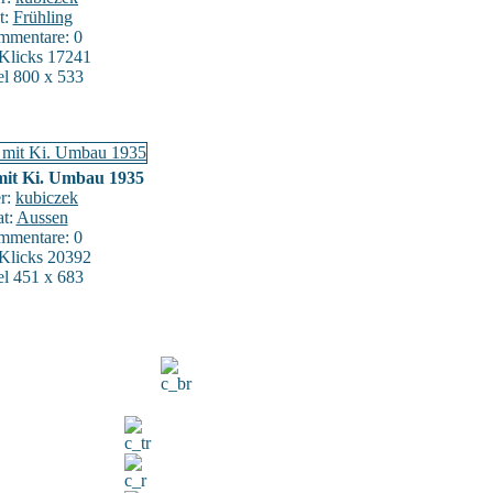
t:
Frühling
mentare: 0
:Klicks 17241
el 800 x 533
 mit Ki. Umbau 1935
er:
kubiczek
at:
Aussen
mentare: 0
:Klicks 20392
el 451 x 683