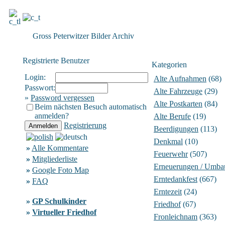
Gross Peterwitzer Bilder Archiv
Registrierte Benutzer
Kategorien
Login:
Alte Aufnahmen
(68)
Passwort:
Alte Fahrzeuge
(29)
»
Password vergessen
Alte Postkarten
(84)
Beim nächsten Besuch automatisch
anmelden?
Alte Berufe
(19)
Registrierung
Beerdigungen
(113)
Denkmal
(10)
»
Alle Kommentare
Feuerwehr
(507)
»
Mitgliederliste
Erneuerungen / Umba
»
Google Foto Map
Erntedankfest
(667)
»
FAQ
Erntezeit
(24)
»
GP Schulkinder
Friedhof
(67)
»
Virtueller Friedhof
Fronleichnam
(363)