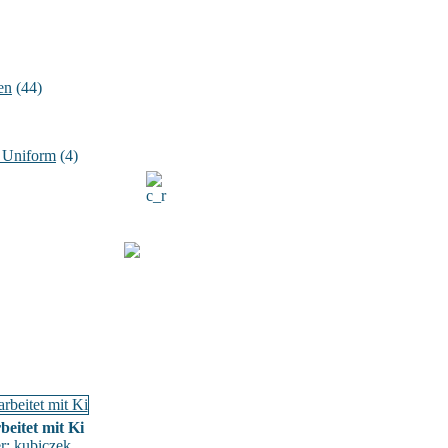
en
(44)
n Uniform
(4)
beitet mit Ki
er:
kubiczek