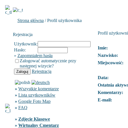
Strona główna
/ Profil użytkownika
Profil użytkown
Rejestracja
Użytkownik:
Imie:
Hasło:
Nazwisko:
»
Zapomniałem hasła
Zalogować automatycznie przy
Miejscowość:
następnej wizycie?
Rejestracja
Data:
Ostatnia aktyw
»
Wszystkie komentarze
Komentarzy:
»
Lista uzytkowników
E-mail:
»
Google Foto Map
»
FAQ
»
Zdjęcie Klasowe
»
Wirtualny Cmentarz