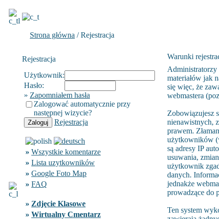
Strona główna
/ Rejestracja
Warunki rejestrac
Rejestracja
Administratorzy
Użytkownik:
materiałów jak n
Hasło:
się więc, że zaw
»
Zapomniałem hasła
webmastera (poza
Zalogować automatycznie przy
następnej wizycie?
Zobowiązujesz s
Rejestracja
nienawistnych, 
prawem. Złamani
użytkowników (w
są adresy IP aut
»
Wszystkie komentarze
usuwania, zmiany
»
Lista uzytkowników
użytkownik zgad
»
Google Foto Map
danych. Informa
jednakże webmast
»
FAQ
prowadzące do p
»
Zdjęcie Klasowe
Ten system wyko
»
Wirtualny Cmentarz
zawierają żadnyc