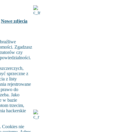
Nowe zdjęcia
braźliwe
domości. Zgadzasz
tratorów czy
dpowiedzialności.
szczerczych,
być sprzeczne z
a z listy
ia rejestrowane
ą prawo do
rzeba. Jako
e w bazie
tom trzecim,
nia hackerskie
 Cookies nie
go systemu. Adres