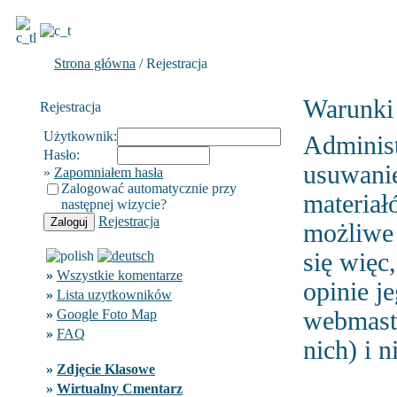
Strona główna
/ Rejestracja
Warunki r
Rejestracja
Użytkownik:
Administ
Hasło:
usuwanie
»
Zapomniałem hasła
Zalogować automatycznie przy
materiał
następnej wizycie?
Rejestracja
możliwe 
się więc
»
Wszystkie komentarze
opinie j
»
Lista uzytkowników
»
Google Foto Map
webmast
»
FAQ
nich) i n
»
Zdjęcie Klasowe
»
Wirtualny Cmentarz