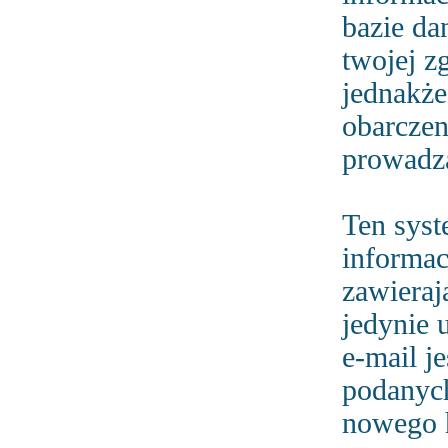
bazie da
twojej 
jednakże
obarczen
prowadzą
Ten sys
informac
zawieraj
jedynie 
e-mail j
podanych
nowego h