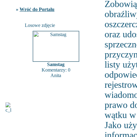
Zobowiąz
»
Wróć do Portalu
obraźliw
oszczerc
Losowe zdjęcie
oraz udo
sprzeczn
przyczyn
listy u
Samstag
Komentarzy: 0
odpowied
Anita
rejestro
wiadomoś
prawo d
wątku w 
Jako uży
informac