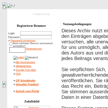
Hauptseite Galerie
/ Registrierung
Nutzungsbedingungen:
Registrierte Benutzer
Dieses Archiv nutzt
Login:
den Einträgen abgebe
Passwort:
»
Password vergessen
versuchen, alle uner
Beim nächsten Besuch automatisch
anmelden?
für uns unmöglich, al
Registrierung
des Autors aus und di
jedes Beitrags veran
»
Alle Kommentare
»
Mitgliederliste
Sie verpflichten Sich
»
Google Foto Map
»
FAQ
gewaltverherrlichend
veröffentlichen. Sie 
»
GP Schulkinder
»
Virtueller Friedhof
das Recht ein, Beitr
Sie stimmen ausserd
»
Zurück zum Portal
Daten in einer Daten
Zufallsbild