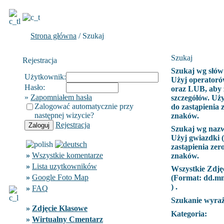
Strona główna
/ Szukaj
Szukaj
Rejestracja
Szukaj wg słów
Użytkownik:
Użyj operatoró
Hasło:
oraz LUB, aby 
»
Zapomniałem hasła
szczegółów. Uży
Zalogować automatycznie przy
do zastąpienia 
następnej wizycie?
znaków.
Rejestracja
Szukaj wg naz
Użyj gwiazdki (
zastąpienia zer
»
Wszystkie komentarze
znaków.
»
Lista uzytkowników
Wszystkie Zdję
»
Google Foto Map
(Format:
dd.m
) .
»
FAQ
Szukanie wyra
»
Zdjęcie Klasowe
Kategoria:
»
Wirtualny Cmentarz