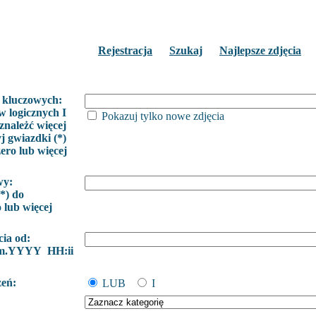
Rejestracja
Szukaj
Najlepsze zdjęcia
 kluczowych:
w logicznych I
Pokazuj tylko nowe zdjęcia
znależć więcej
j gwiazdki (*)
zero lub więcej
wy:
*) do
o lub więcej
cia od:
m.YYYY HH:ii
żeń:
LUB
I