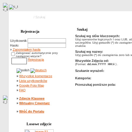
Strona główna
/ Szukaj
Szukaj
Rejestracja
Szukaj wg słów kluczowych:
Użyj operatorów logicznych I oraz LUB, a
Użytkownik:
szczegółów. Użyj gwiazdki (*) do zastąpien
Hasło:
znaków.
»
Zapomniałem hasła
Szukaj wg nazwy:
Zalogować automatycznie przy
Użyj gwiazdki (*) do zastąpienia zero lub 
następnej wizycie?
Rejestracja
Wszystkie Zdjęcia od:
(Format:
dd.mm.YYYY HH:ii
) .
Szukanie wyrażeń:
»
Wszystkie komentarze
Kategoria:
»
Lista uzytkowników
Przeszukaj poniższe pola:
»
Google Foto Map
»
FAQ
»
Zdjęcie Klasowe
»
Wirtualny Cmentarz
»
Wróć do Portalu
Losowe zdjęcie