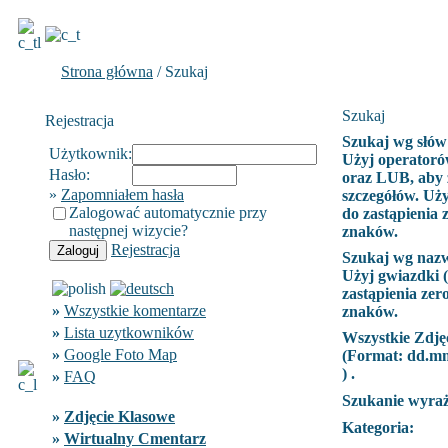
Strona główna
/ Szukaj
Szukaj
Rejestracja
Szukaj wg słów
Użytkownik:
Użyj operatoró
Hasło:
oraz LUB, aby 
»
Zapomniałem hasła
szczegółów. Uży
Zalogować automatycznie przy
do zastąpienia 
następnej wizycie?
znaków.
Rejestracja
Szukaj wg naz
Użyj gwiazdki (
zastąpienia zer
»
Wszystkie komentarze
znaków.
»
Lista uzytkowników
Wszystkie Zdję
»
Google Foto Map
(Format:
dd.m
) .
»
FAQ
Szukanie wyra
»
Zdjęcie Klasowe
Kategoria:
»
Wirtualny Cmentarz