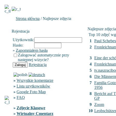
Strona główna
/ Najlepsze zdjęcia
Najlepsze zdjęcia
Rejestracja
Top 10 zdjęć wg
Użytkownik:
1
Paul Schebes
Hasło:
2
Fronleichnam
»
Zapomniałem hasła
Zalogować automatycznie przy
3
Eine der sch
następnej wizycie?
4
Fronleichnam
Rejestracja
5
tv.naszracibor
6
Die Männer
»
Wszystkie komentarze
7
Familia Got
»
Lista uzytkowników
1956
»
Google Foto Map
8
Bericht auf 
»
FAQ
GP
9
Zoom
»
Zdjęcie Klasowe
10
Leobschützer
»
Wirtualny Cmentarz