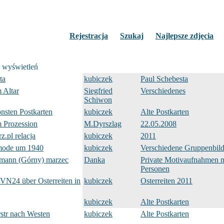
Rejestracja
Szukaj
Najlepsze zdjęcia
 wyświetleń
ta
kubiczek
Paul Schebesta
 Altar
Siegfried
Verschiedenes
Schiwon
önsten Postkarten
kubiczek
Alte Postkarten
 Prozession
M.Dyrszlag
22.05.2008
z.pl relacja
kubiczek
2011
mode um 1940
kubiczek
Verschiedene Gruppenbild
zmann (Górny) marzec
Danka
Private Motivaufnahmen m
Personen
TVN24 über Osterreiten in
kubiczek
Osterreiten 2011
kubiczek
Alte Postkarten
str nach Westen
kubiczek
Alte Postkarten