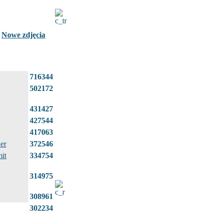
Nowe zdjęcia
716344
502172
431427
427544
417063
er
372546
it
334754
314975
308961
302234