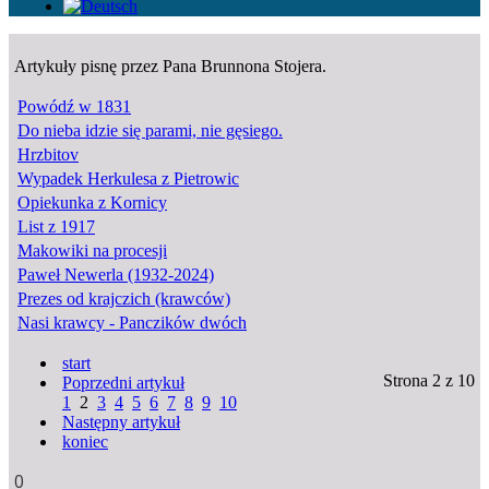
Artykuły pisnę przez Pana Brunnona Stojera.
Powódź w 1831
Do nieba idzie się parami, nie gęsiego.
Hrzbitov
Wypadek Herkulesa z Pietrowic
Opiekunka z Kornicy
List z 1917
Makowiki na procesji
Paweł Newerla (1932-2024)
Prezes od krajczich (krawców)
Nasi krawcy - Panczików dwóch
start
Strona 2 z 10
Poprzedni artykuł
1
2
3
4
5
6
7
8
9
10
Następny artykuł
koniec
0